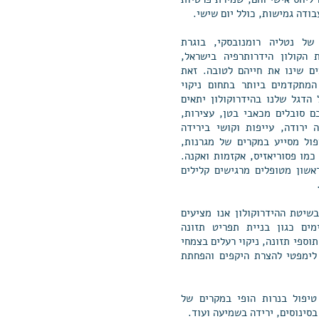
ודה גמישות, כולל יום שישי.
של נטליה רומנובסקי, בוגרת
 הקולון הידרותרפיה בישראל,
ם שינו את חייהם לטובה. זאת
המתקדמים ביותר בתחום ניקוי
 הדגל שלנו בהידרוקולון יתאים
ם סובלים מכאבי בטן, עצירות,
ה ירודה, עייפות וקושי בירידה
ול מסייע במקרים של מגרנות,
 כמו פסוריאזיס, אקזמות ואקנה.
אשון מטופלים מרגישים קלילים
שיטת ההידרוקולון אנו מציעים
מים כגון בניית תפריט תזונה
וספי תזונה, ניקוי רעלים בצמחי
 לימפטי להצרת היקפים והפחתת
טיפול בנרות הופי במקרים של
בסינוסים, ירידה בשמיעה ועוד.