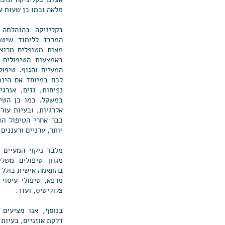
מלאה וכמו כן שעות עב
בקליניקה בהנהלתה 
המרכז ללימוד שיטת
מאות מטופלים מרוצי
באמצעות הטיפולים 
המעיים והגוף. טיפול
לכם במיוחד אם הינכ
נפיחות, גזים, אנרגי
במשקל. כמו כן הטיפ
אלרגיות, ובעיות עור
כבר אחרי הטיפול הר
יותר, ערניים ורעננים.
מלבד ניקוי המעיים ב
מגוון טיפולים משלי
בהתאמה אישית כולל ת
מרפא, טיפולי עיסוי
צלוליטיס, ועוד.
בנוסף, אנו מציעים 
דלקת אוזניים, בעיות 