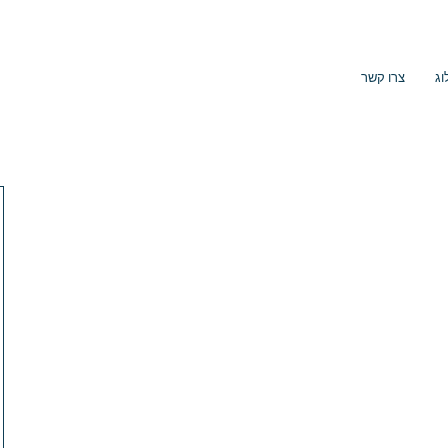
וג
צרו קשר