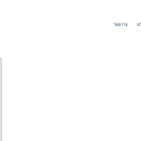
וג
צרו קשר